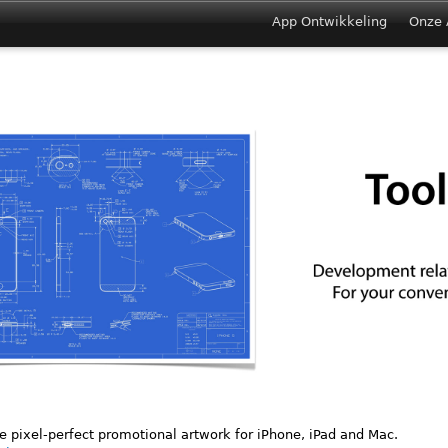
Jump to navigation
App Ontwikkeling
Onze 
Main menu
e pixel-perfect promotional artwork for iPhone, iPad and Mac.