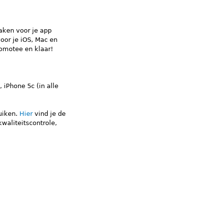
aken voor je app
oor je iOS, Mac en
romotee en klaar!
 iPhone 5c (in alle
uiken.
Hier
vind je de
kwaliteitscontrole,